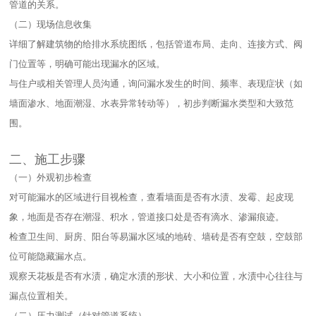
管道的关系。​
（二）现场信息收集​
详细了解建筑物的给排水系统图纸，包括管道布局、走向、连接方式、阀
门位置等，明确可能出现漏水的区域。​
与住户或相关管理人员沟通，询问漏水发生的时间、频率、表现症状（如
墙面渗水、地面潮湿、水表异常转动等），初步判断漏水类型和大致范
围。​
二、施工步骤​
（一）外观初步检查​
对可能漏水的区域进行目视检查，查看墙面是否有水渍、发霉、起皮现
象，地面是否存在潮湿、积水，管道接口处是否有滴水、渗漏痕迹。​
检查卫生间、厨房、阳台等易漏水区域的地砖、墙砖是否有空鼓，空鼓部
位可能隐藏漏水点。​
观察天花板是否有水渍，确定水渍的形状、大小和位置，水渍中心往往与
漏点位置相关。​
（二）压力测试（针对管道系统）​