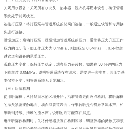
关闭用水设备：关闭所有水龙头、热水器、洗衣机等用水设备，确保管道
系统处于封闭状态。​
连接打压泵：将打压泵与管道系统的总阀门连接，一般通过软管和专用接
头进行连接。​
缓慢加压：启动打压泵，缓慢增加管道系统的压力，通常将压力升至工作
压力的 1.5 倍（如工作压力为 0.4MPa，则加压至 0.6MPa） ，但不得超
过管道和设备的承受压力。​
观察压力变化：保持压力稳定，观察压力表读数。如果在 30 分钟内压力
下降超过 0.05MPa，说明管道系统存在漏水，需要进一步排查；若压力基
本保持不变，则管道系统无明显漏水。​
（三）听漏检测​
使用听漏棒，从怀疑漏水的区域开始，沿着管道走向逐点检测。将听漏棒
的探头紧密接触地面、墙面或管道表面，仔细聆听是否有异常流水声。如
果听到持续、清晰的流水声，说明附近可能存在漏点。​
电子听漏仪检测时，先将传感器放置在检测区域，调整仪器的灵敏度和频
率范围。然后沿着管道缓慢移动传感器，当仪器发出异常声音或数值突然